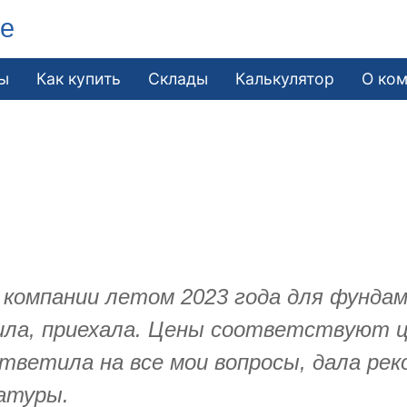
ле
ы
Как купить
Склады
Калькулятор
О ко
 компании летом 2023 года для фундам
нила, приехала. Цены соответствуют ц
ответила на все мои вопросы, дала рек
атуры.