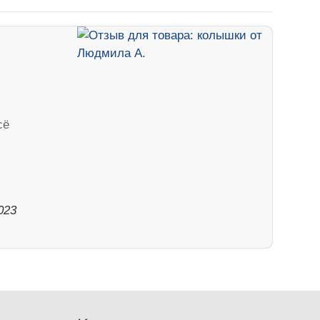
сё
023