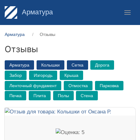
Арматура
Арматура
Отзывы
Отзывы
Арматура
Колышки
Сетка
Дорога
Забор
Изгородь
Крыша
Ленточный фундамент
Отмостка
Парковка
Печка
Плита
Полы
Стена