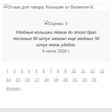
Удобные колышки лёгкие до этого брал
песочные 50 штук заказал ещё зелёных 50
штук очень удобно.
8 июля 2026 г.
1
2
3
4
5
6
7
8
9
10
11
12
13
14
15
16
17
18
19
20
21
22
23
Вперед