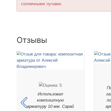
солнечными лучами.
Отзывы
П
Использовал
га
композитную
п
арматуру 10 мм. Сарай
ар