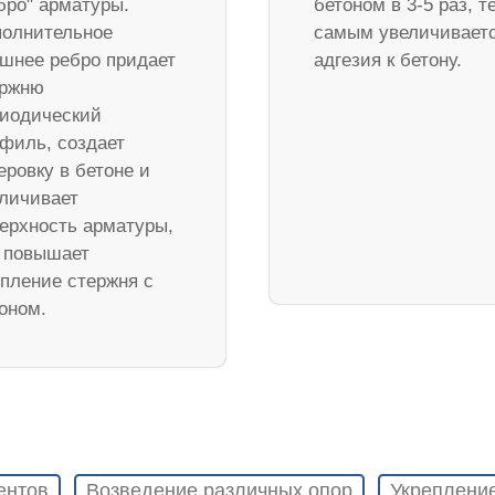
бро" арматуры.
бетоном в 3-5 раз, т
олнительное
самым увеличивает
шнее ребро придает
адгезия к бетону.
ержню
иодический
филь, создает
еровку в бетоне и
личивает
ерхность арматуры,
 повышает
пление стержня с
оном.
ентов
Возведение различных опор
Укреплени