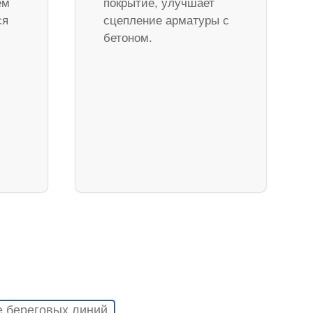
ем
покрытие, улучшает
ся
сцепление арматуры с
бетоном.
е береговых линий