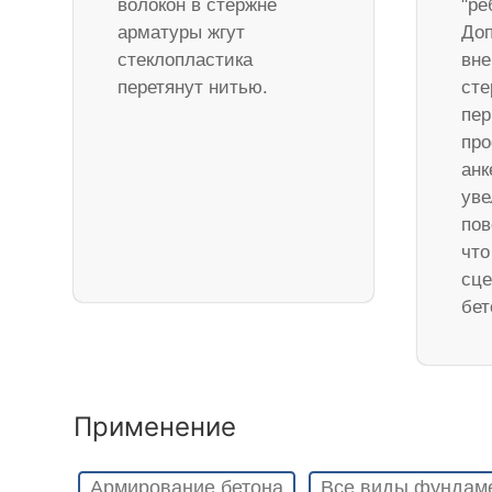
волокон в стержне
"ре
арматуры жгут
Доп
стеклопластика
вне
перетянут нитью.
ст
пер
про
анк
уве
пов
что
сце
бет
Применение
Армирование бетона
Все виды фундам