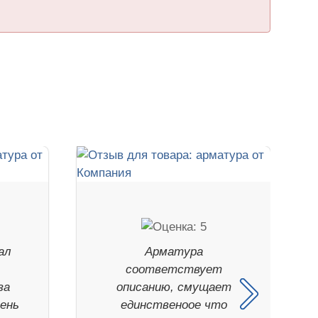
ал
Арматура
.
соответствует
за
описанию, смущает
чень
единственоое что