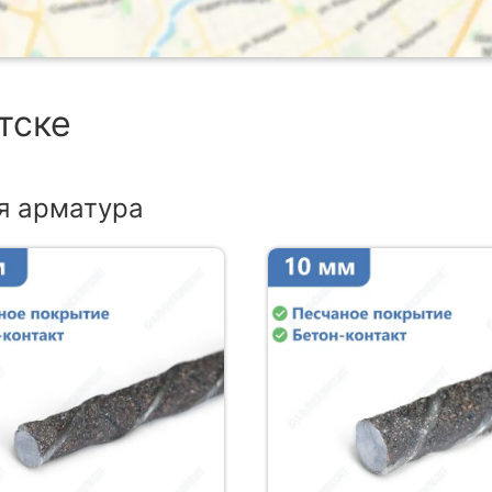
тске
я арматура