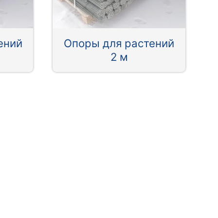
ений
Опоры для растений
2 м