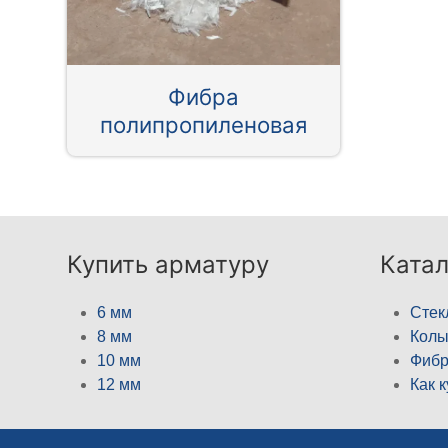
Фибра
полипропиленовая
Купить арматуру
Катал
6 мм
Стек
8 мм
Кол
10 мм
Фибр
12 мм
Как 