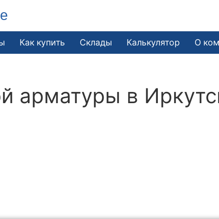
ле
ы
Как купить
Склады
Калькулятор
О ко
й арматуры в Иркутс