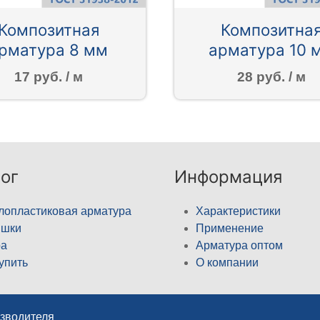
Композитная
Композитна
рматура 8 мм
арматура 10 
17 руб. / м
28 руб. / м
ог
Информация
лопластиковая арматура
Характеристики
ышки
Применение
а
Арматура оптом
купить
О компании
изводителя