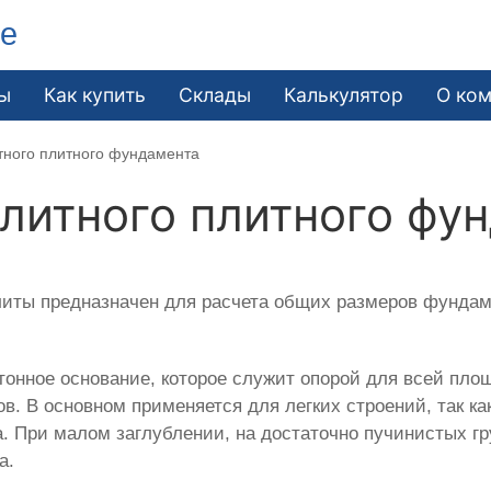
ле
ы
Как купить
Склады
Калькулятор
О ко
тного плитного фундамента
литного плитного фу
иты предназначен для расчета общих размеров фундаме
нное основание, которое служит опорой для всей пло
ов. В основном применяется для легких строений, так к
а. При малом заглублении, на достаточно пучинистых г
а.