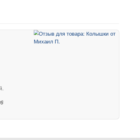
й.
26