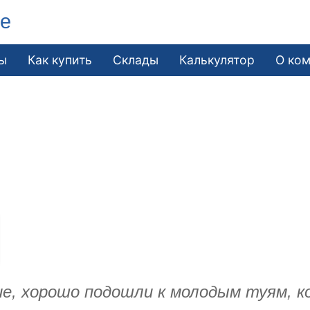
ле
ы
Как купить
Склады
Калькулятор
О ко
е, хорошо подошли к молодым туям, к