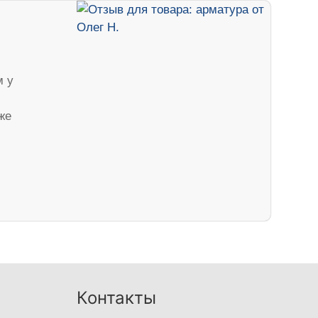
м у
же
Контакты