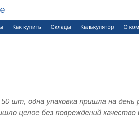
ле
ы
Как купить
Склады
Калькулятор
О ко
о 50 шт, одна упаковка пришла на день 
ришло целое без повреждений качеств