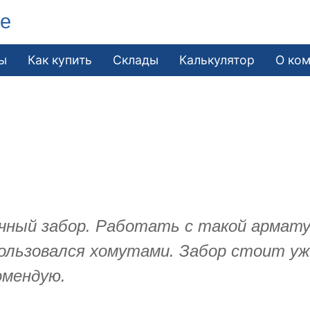
ле
ы
Как купить
Склады
Калькулятор
О ко
чный забор. Работать с такой арматур
 пользовался хомутами. Забор стоит у
омендую.